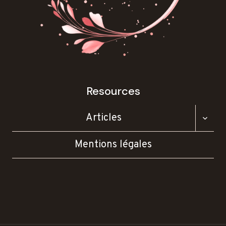
Resources
OUVR
Articles
LE
MENU
Mentions légales
ENFA